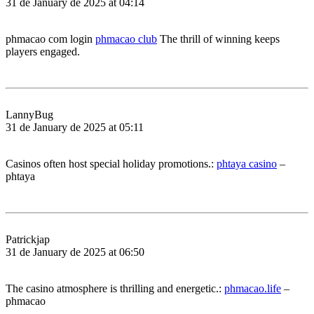
31 de January de 2025 at 04:14
phmacao com login
phmacao club
The thrill of winning keeps
players engaged.
LannyBug
31 de January de 2025 at 05:11
Casinos often host special holiday promotions.:
phtaya casino
–
phtaya
Patrickjap
31 de January de 2025 at 06:50
The casino atmosphere is thrilling and energetic.:
phmacao.life
–
phmacao