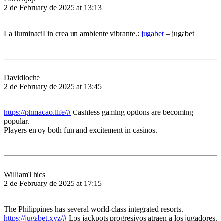
2 de February de 2025 at 13:13
La iluminaciГіn crea un ambiente vibrante.:
jugabet
– jugabet
Davidloche
2 de February de 2025 at 13:45
https://phmacao.life/#
Cashless gaming options are becoming
popular.
Players enjoy both fun and excitement in casinos.
WilliamThics
2 de February de 2025 at 17:15
The Philippines has several world-class integrated resorts.
https://jugabet.xyz/#
Los jackpots progresivos atraen a los jugadores.