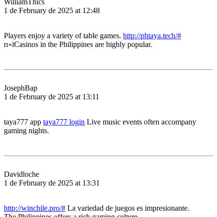
WilliamThics
1 de February de 2025 at 12:48
Players enjoy a variety of table games.
http://phtaya.tech/#
п»їCasinos in the Philippines are highly popular.
JosephBap
1 de February de 2025 at 13:11
taya777 app
taya777 login
Live music events often accompany
gaming nights.
Davidloche
1 de February de 2025 at 13:31
http://winchile.pro/#
La variedad de juegos es impresionante.
The Philippines offers a rich gaming culture.