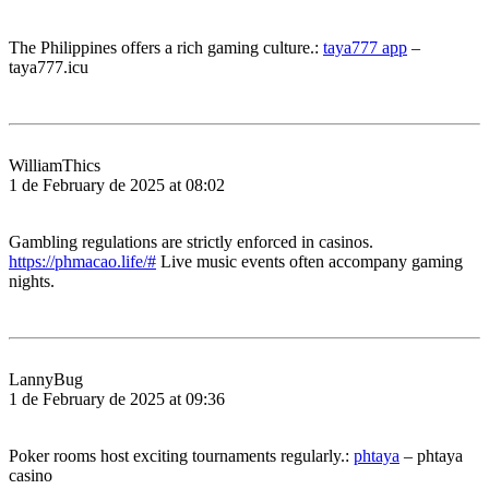
The Philippines offers a rich gaming culture.:
taya777 app
–
taya777.icu
WilliamThics
1 de February de 2025 at 08:02
Gambling regulations are strictly enforced in casinos.
https://phmacao.life/#
Live music events often accompany gaming
nights.
LannyBug
1 de February de 2025 at 09:36
Poker rooms host exciting tournaments regularly.:
phtaya
– phtaya
casino