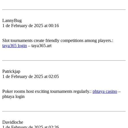
LannyBug
1 de February de 2025 at 00:16
Slot tournaments create friendly competitions among players.:
taya365 login
– taya365.art
Patrickjap
1 de February de 2025 at 02:05
Poker rooms host exciting tournaments regularly.:
phtaya casino
–
phtaya login
Davidloche
1 de February de 2025 at 02:26