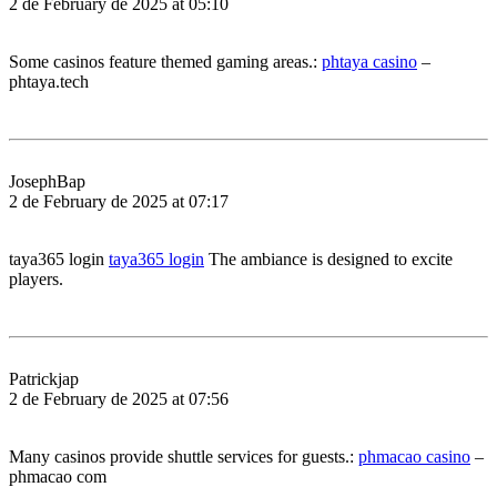
2 de February de 2025 at 05:10
Some casinos feature themed gaming areas.:
phtaya casino
–
phtaya.tech
JosephBap
2 de February de 2025 at 07:17
taya365 login
taya365 login
The ambiance is designed to excite
players.
Patrickjap
2 de February de 2025 at 07:56
Many casinos provide shuttle services for guests.:
phmacao casino
–
phmacao com