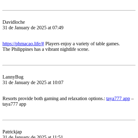
Davidloche
31 de January de 2025 at 07:49
https://phmacao.life/#
Players enjoy a variety of table games.
The Philippines has a vibrant nightlife scene.
LannyBug
31 de January de 2025 at 10:07
Resorts provide both gaming and relaxation options.:
taya777 app
–
taya777 app
Patrickjap
31 de January de 2025 at 11:51