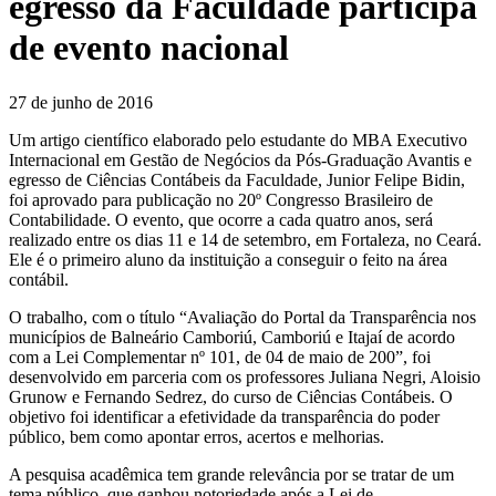
egresso da Faculdade participa
de evento nacional
27 de junho de 2016
Um artigo científico elaborado pelo estudante do MBA Executivo
Internacional em Gestão de Negócios da Pós-Graduação Avantis e
egresso de Ciências Contábeis da Faculdade, Junior Felipe Bidin,
foi aprovado para publicação no 20º Congresso Brasileiro de
Contabilidade. O evento, que ocorre a cada quatro anos, será
realizado entre os dias 11 e 14 de setembro, em Fortaleza, no Ceará.
Ele é o primeiro aluno da instituição a conseguir o feito na área
contábil.
O trabalho, com o título “Avaliação do Portal da Transparência nos
municípios de Balneário Camboriú, Camboriú e Itajaí de acordo
com a Lei Complementar nº 101, de 04 de maio de 200”, foi
desenvolvido em parceria com os professores Juliana Negri, Aloisio
Grunow e Fernando Sedrez, do curso de Ciências Contábeis. O
objetivo foi identificar a efetividade da transparência do poder
público, bem como apontar erros, acertos e melhorias.
A pesquisa acadêmica tem grande relevância por se tratar de um
tema público, que ganhou notoriedade após a Lei de