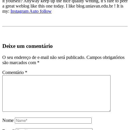
it yourself? Anyway keep up the nice quality writing, it’s rare to peer
a great weblog like this one today. I like blog.uniavan.edu.br ! It is
my:
Instagram Auto follow
Deixe um comentário
O seu endereço de e-mail não será publicado.
Campos obrigatórios
são marcados com
*
Comentário
*
Nome