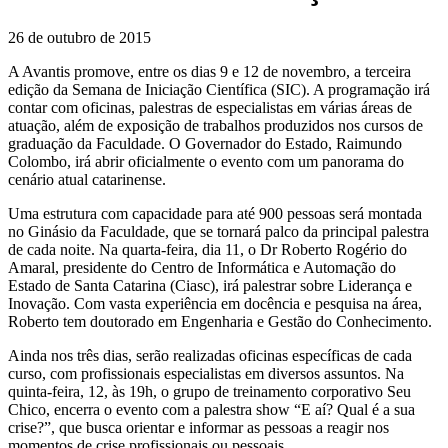
26 de outubro de 2015
A Avantis promove, entre os dias 9 e 12 de novembro, a terceira
edição da Semana de Iniciação Científica (SIC). A programação irá
contar com oficinas, palestras de especialistas em várias áreas de
atuação, além de exposição de trabalhos produzidos nos cursos de
graduação da Faculdade. O Governador do Estado, Raimundo
Colombo, irá abrir oficialmente o evento com um panorama do
cenário atual catarinense.
Uma estrutura com capacidade para até 900 pessoas será montada
no Ginásio da Faculdade, que se tornará palco da principal palestra
de cada noite. Na quarta-feira, dia 11, o Dr Roberto Rogério do
Amaral, presidente do Centro de Informática e Automação do
Estado de Santa Catarina (Ciasc), irá palestrar sobre Liderança e
Inovação. Com vasta experiência em docência e pesquisa na área,
Roberto tem doutorado em Engenharia e Gestão do Conhecimento.
Ainda nos três dias, serão realizadas oficinas específicas de cada
curso, com profissionais especialistas em diversos assuntos. Na
quinta-feira, 12, às 19h, o grupo de treinamento corporativo Seu
Chico, encerra o evento com a palestra show “E aí? Qual é a sua
crise?”, que busca orientar e informar as pessoas a reagir nos
momentos de crise profissionais ou pessoais.