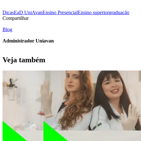
Dicas
EaD UniAvan
Ensino Presencial
Ensino superior
graduação
Compartilhar
Blog
Administrador Uniavan
Veja também