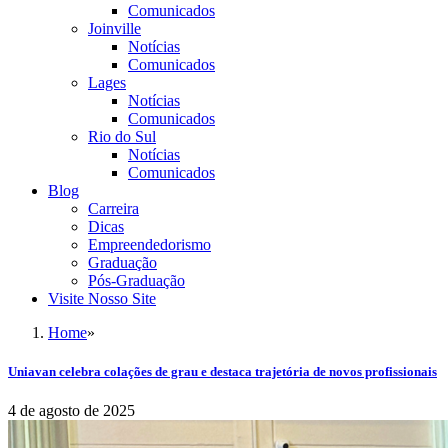
Comunicados
Joinville
Notícias
Comunicados
Lages
Notícias
Comunicados
Rio do Sul
Notícias
Comunicados
Blog
Carreira
Dicas
Empreendedorismo
Graduação
Pós-Graduação
Visite Nosso Site
Home
»
Uniavan celebra colações de grau e destaca trajetória de novos profissionais
4 de agosto de 2025